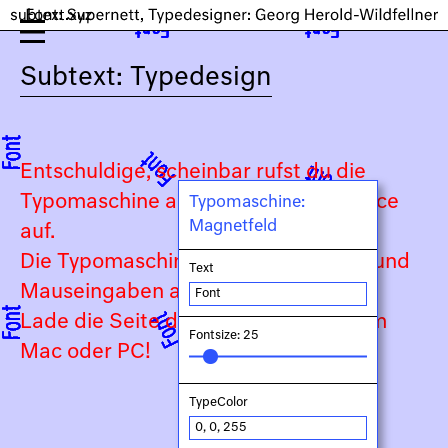
Subtext: Typedesign
Entschuldige, scheinbar rufst du die
Typomaschine auf einem Touch-Device
Typomaschine:
Magnetfeld
auf.
Die Typomaschine ist auf Keyboard- und
Text
Mauseingaben angewiesen.
Lade die Seite daher bitte auf deinem
Fontsize: 25
Mac oder PC!
TypeColor