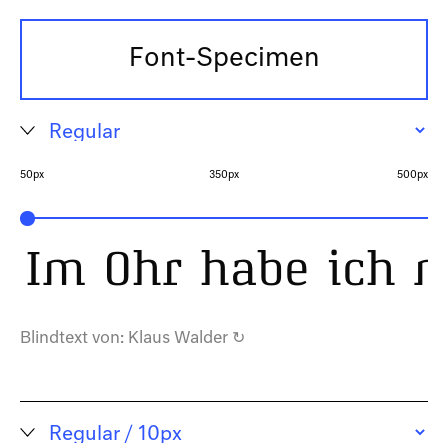
Font-Specimen
50px
350px
500px
Im Ohr habe ich n
Blindtext von:
Klaus Walder
↻