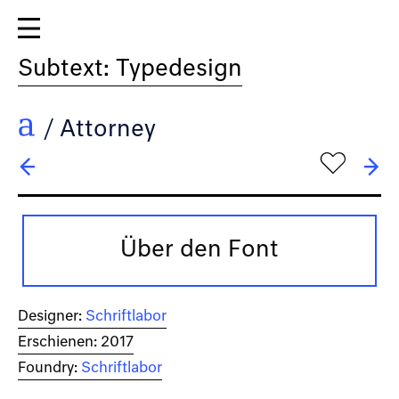
Subtext: Typedesign
/
Attorney
h
← AQUUS
→ Bethnal Green
Über den Font
Designer:
Schriftlabor
Erschienen: 2017
Foundry:
Schriftlabor