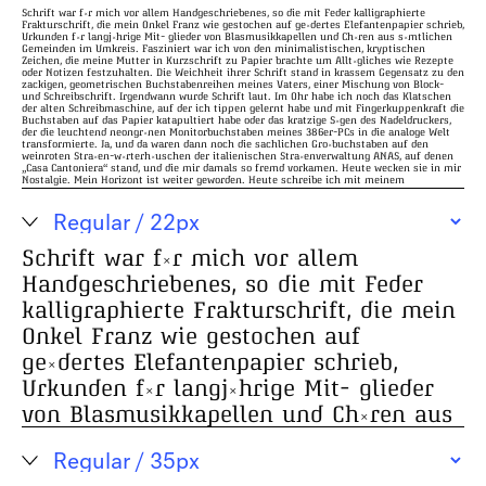
Schrift war für mich vor allem Handgeschriebenes, so die mit Feder kalligraphierte
Frakturschrift, die mein Onkel Franz wie gestochen auf geädertes Elefantenpapier schrieb,
Urkunden für langjährige Mit- glieder von Blasmusikkapellen und Chören aus sämtlichen
Gemeinden im Umkreis. Fasziniert war ich von den minimalistischen, kryptischen
Zeichen, die meine Mutter in Kurzschrift zu Papier brachte um Alltägliches wie Rezepte
oder Notizen festzuhalten. Die Weichheit ihrer Schrift stand in krassem Gegensatz zu den
zackigen, geometrischen Buchstabenreihen meines Vaters, einer Mischung von Block-
und Schreibschrift. Irgendwann wurde Schrift laut. Im Ohr habe ich noch das Klatschen
der alten Schreibmaschine, auf der ich tippen gelernt habe und mit Fingerkuppenkraft die
Buchstaben auf das Papier katapultiert habe oder das kratzige Sägen des Nadeldruckers,
der die leuchtend neongrünen Monitorbuchstaben meines 386er-PCs in die analoge Welt
transformierte. Ja, und da waren dann noch die sachlichen Großbuchstaben auf den
weinroten Straßen-wärterhäuschen der italienischen Straßenverwaltung ANAS, auf denen
„Casa Cantoniera“ stand, und die mir damals so fremd vorkamen. Heute wecken sie in mir
Nostalgie. Mein Horizont ist weiter geworden. Heute schreibe ich mit meinem
Lenkdrachen schriftzeichenähnliche Figuren in den Himmel.
Schrift war für mich vor allem
Handgeschriebenes, so die mit Feder
kalligraphierte Frakturschrift, die mein
Onkel Franz wie gestochen auf
geädertes Elefantenpapier schrieb,
Urkunden für langjährige Mit- glieder
von Blasmusikkapellen und Chören aus
sämtlichen Gemeinden im Umkreis.
Fasziniert war ich von den