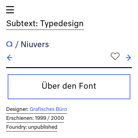
Subtext: Typedesign
/
Niuvers
h
← Nilo-Enrico
→ ocr-t
Über den Font
Designer:
Grafisches Büro
Erschienen: 1999 / 2000
Foundry: unpublished