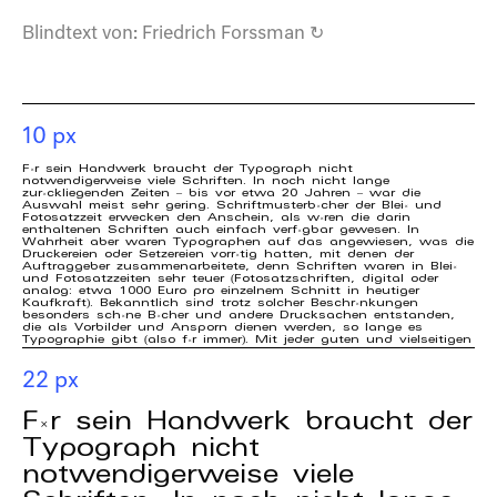
Blindtext von:
Friedrich Forssman
↻
10 px
Für sein Handwerk braucht der Typograph nicht
notwendigerweise viele Schriften. In noch nicht lange
zurückliegenden Zeiten – bis vor etwa 20 Jahren – war die
Auswahl meist sehr gering. Schriftmusterbücher der Blei- und
Fotosatzzeit erwecken den Anschein, als wären die darin
enthaltenen Schriften auch einfach verfügbar gewesen. In
Wahrheit aber waren Typographen auf das angewiesen, was die
Druckereien oder Setzereien vorrätig hatten, mit denen der
Auftraggeber zusammenarbeitete, denn Schriften waren in Blei-
und Fotosatzzeiten sehr teuer (Fotosatzschriften, digital oder
analog: etwa 1000 Euro pro einzelnem Schnitt in heutiger
Kaufkraft). Bekanntlich sind trotz solcher Beschränkungen
besonders schöne Bücher und andere Drucksachen entstanden,
die als Vorbilder und Ansporn dienen werden, so lange es
Typographie gibt (also für immer). Mit jeder guten und vielseitigen
Satzschrift könnte ein Typograph sein ganzes Berufsleben
hindurch auskommen und ausreichende Vielfalt schaffen: in der
Gesamtanlage, in den Achsialitäten, der Spaltigkeit, den
22 px
Proportionen des Layouts – wie etwa denen der Stege,
Zwischenschläge und Absenkungen – und in den Satzdetails. Die
Beschränkung auf wenige Schriften war also eine
Für sein Handwerk braucht der
aufgezwungene – mit Ausnahme von strengen Schulen, zu deren
dogmatischen Selbstbeschränkungen auch Schriftaskese gehörte,
Typograph nicht
etwa jene Schweizer Typographie, die nur die Akzidenz-Grotesk
und später die Helvetica gelten ließ (und dabei Herausragendes
notwendigerweise viele
und überzeitlich Gültiges hervorbrachte).