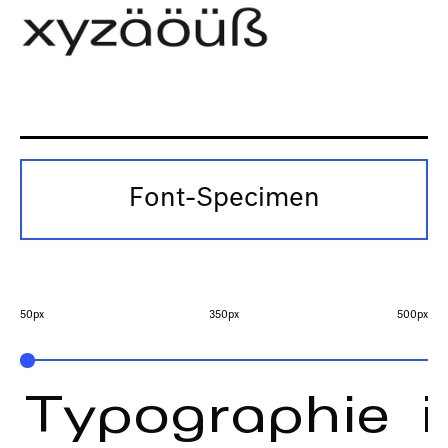
Font-Specimen
50px
350px
500px
Typographie i