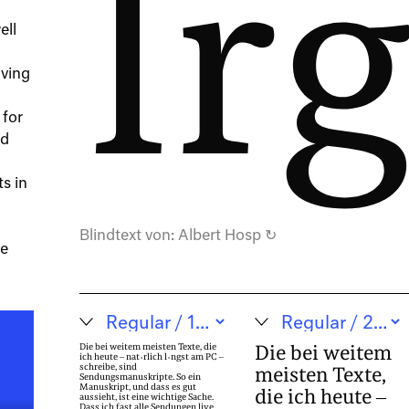
Ir
ell
iving
 for
nd
ts in
Blindtext von:
Albert Hosp
↻
pe
Die bei weitem
Die bei weitem meisten Texte, die
ich heute – natürlich längst am PC –
schreibe, sind
meisten Texte,
Sendungsmanuskripte. So ein
Manuskript, und dass es gut
die ich heute –
aussieht, ist eine wichtige Sache.
Dass ich fast alle Sendungen live