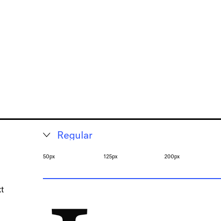
50px
125px
200px
xt