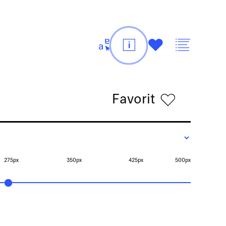
t
i
#
v
Favorit
h
275px
350px
425px
500px