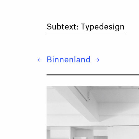
Subtext: Typedesign
Binnenland
← buero bauer
→ Paul Busk