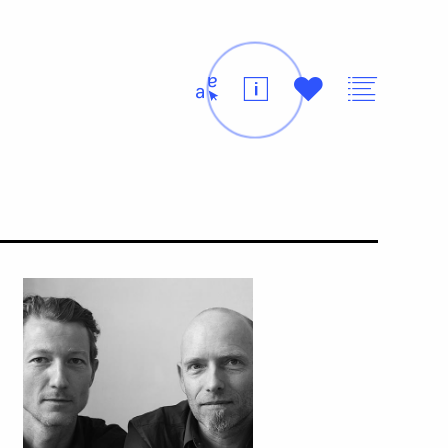
t
i
#
v