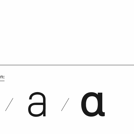
n:
Korpus
Korpus 