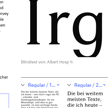
Ir
en
nd
onvey
le
nen
n
Blindtext von:
Albert Hosp
↻
cher
Die bei weitem
Die bei weitem meisten Texte, die
ich heute – natürlich längst am PC
– schreibe, sind
meisten Texte,
Sendungsmanuskripte. So ein
Manuskript, und dass es gut
die ich heute –
aussieht, ist eine wichtige Sache.
Dass ich fast alle Sendungen live