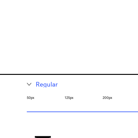
50px
125px
200px