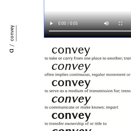
convey
/