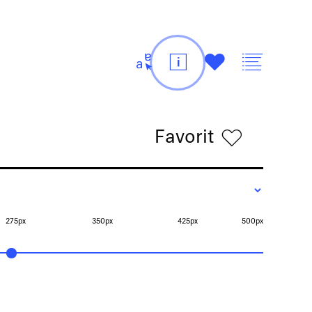
t
i
#
v
Favorit
h
275px
350px
425px
500px