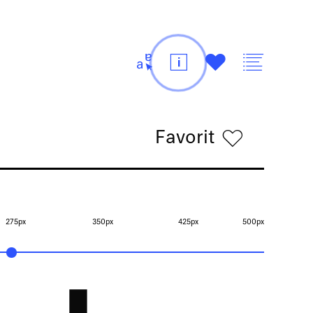
t
i
#
v
Favorit
h
275px
350px
425px
500px