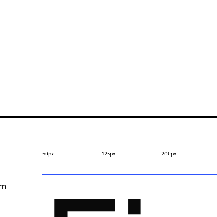
50px
125px
200px
om