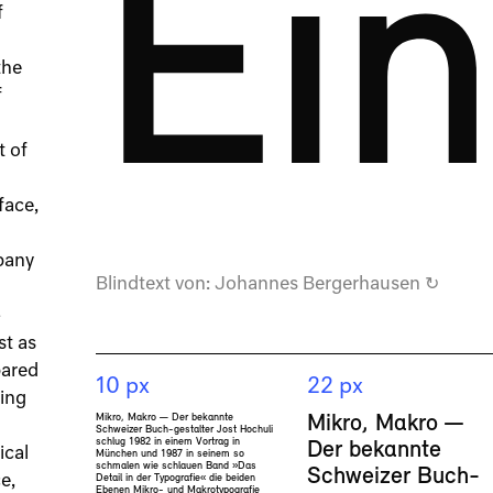
Ein
f
the
f
t of
face,
pany
Blindtext von:
Johannes Bergerhausen
↻
-
st as
pared
10 px
22 px
ging
Mikro, Makro — Der bekannte
Mikro, Makro —
Schweizer Buch-​gestalter Jost Hochuli
schlug 1982 in einem Vortrag in
Der bekannte
ical
München und 1987 in seinem so
schmalen wie schlauen Band »Das
Schweizer Buch-​
Detail in der Typo​grafie« die beiden
e,
Ebenen Mikro- und Makrotypografie