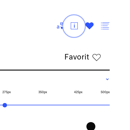
t
i
#
v
Favorit
h
275px
350px
425px
500px