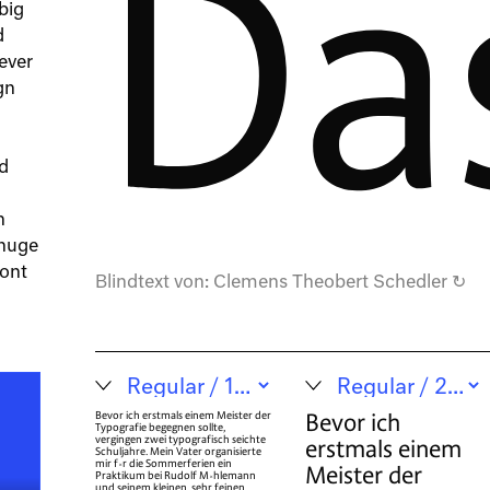
Da
big
d
ever
gn
nd
n
 huge
font
Blindtext von:
Clemens Theobert Schedler
↻
Bevor ich
Bevor ich erstmals einem Meister der
Typografie begegnen sollte,
vergingen zwei typografisch seichte
erstmals einem
Schuljahre. Mein Vater organisierte
mir für die Sommerferien ein
Meister der
Praktikum bei Rudolf Mühlemann
und seinem kleinen, sehr feinen