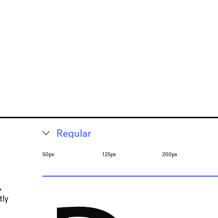
50px
125px
200px
,
tly