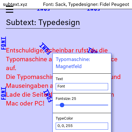
Subtext: Typedesign
Entschuldige, scheinbar rufst du die
Typomaschine auf einem Touch-Device
Typomaschine:
Magnetfeld
auf.
Die Typomaschine ist auf Keyboard- und
Text
Mauseingaben angewiesen.
Lade die Seite daher bitte auf deinem
Fontsize: 25
Mac oder PC!
TypeColor