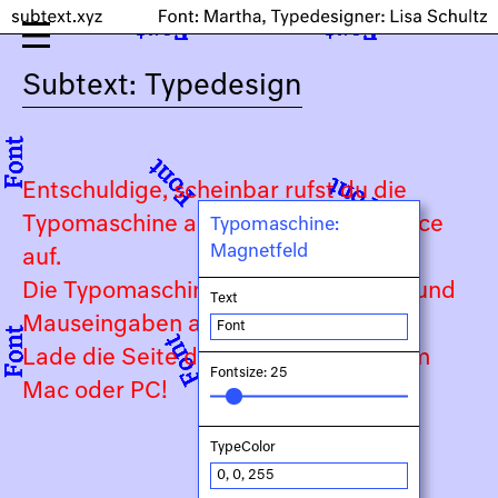
Subtext: Typedesign
Entschuldige, scheinbar rufst du die
Typomaschine auf einem Touch-Device
Typomaschine:
Magnetfeld
auf.
Die Typomaschine ist auf Keyboard- und
Text
Mauseingaben angewiesen.
Lade die Seite daher bitte auf deinem
Fontsize: 25
Mac oder PC!
TypeColor