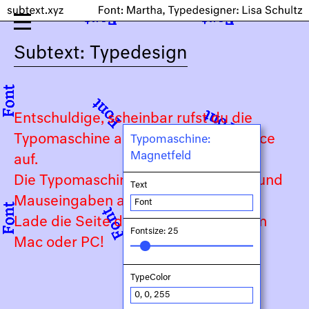
Subtext: Typedesign
Entschuldige, scheinbar rufst du die
Typomaschine auf einem Touch-Device
Typomaschine:
Magnetfeld
auf.
Die Typomaschine ist auf Keyboard- und
Text
Mauseingaben angewiesen.
Lade die Seite daher bitte auf deinem
Fontsize: 25
Mac oder PC!
TypeColor