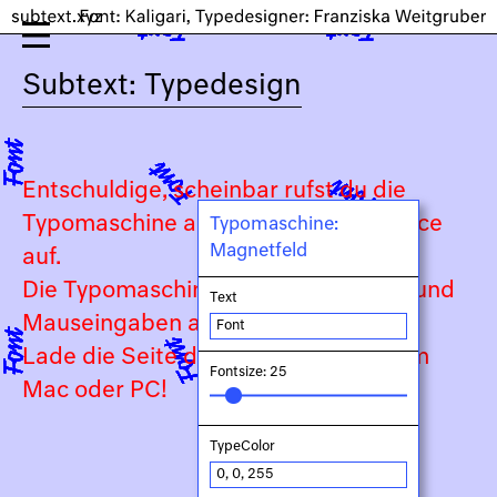
Subtext: Typedesign
Entschuldige, scheinbar rufst du die
Typomaschine auf einem Touch-Device
Typomaschine:
Magnetfeld
auf.
Die Typomaschine ist auf Keyboard- und
Text
Mauseingaben angewiesen.
Lade die Seite daher bitte auf deinem
Fontsize: 25
Mac oder PC!
TypeColor