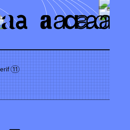
erif
11