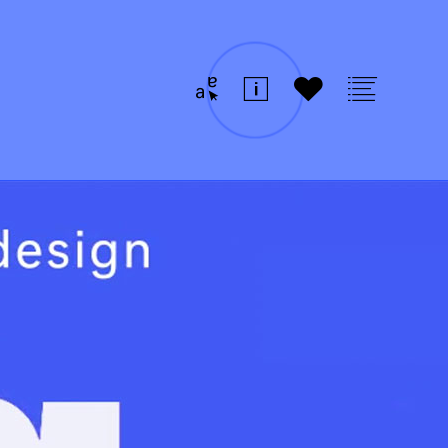
t
i
#
v