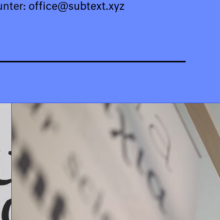
unter:
office@subtext.xyz