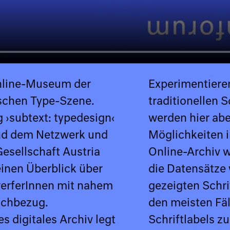
 Online-Museum der
Experimentiere
ischen Type-Szene.
traditionellen 
 ›subtext: typedesign‹
werden hier ab
nd dem Netzwerk und
Möglichkeiten i
esellschaft Austria
Online-Archiv w
 einen Überblick über
die Datensätze w
werferInnen mit nahem
gezeigten Schri
eichbezug.
den meisten Fäl
 digitales Archiv legt
ehen. Wir bitten um